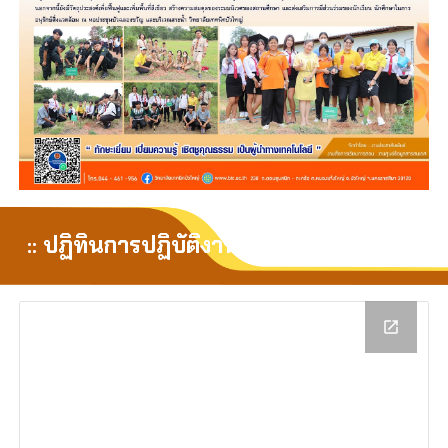
:: ปฏิทินการปฏิบัติงาน